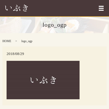
メ
logo_ogp
HOME
logo_ogp
2018/08/29