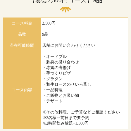
【宴会2,500円コース】9品
コース料金
2,500円
品数
9品
滞在可能時間
店舗にお問い合わせください
・オードブル
・刺身の盛り合わせ
・赤鶏の唐揚げ
・手づくりピザ
・グラタン
・和牛ロースのせいろ蒸し
コース内容
・一品料理
・ご飯物とお吸い物
・デザート
※その他料理、ご予算などご相談ください
※2名様～前日まで要予約
※2時間飲み放題+1,500円