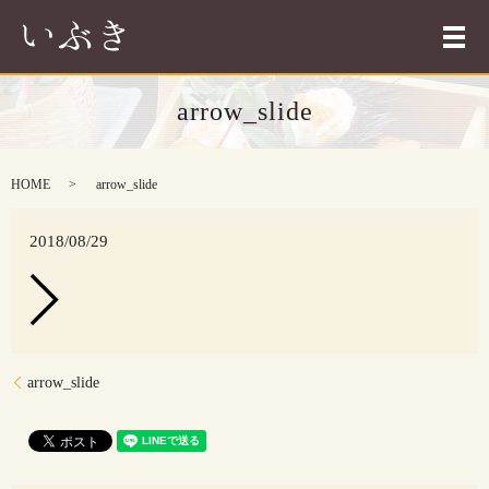
メ
arrow_slide
HOME
arrow_slide
2018/08/29
arrow_slide